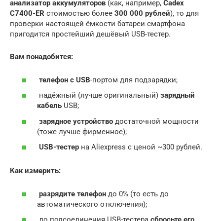
анализатор аккумуляторов
(как, например,
Cadex
C7400-ER
стоимостью более
300 000 рублей
), то для
проверки настоящей ёмкости батареи смартфона
пригодится простейший дешёвый USB-тестер.
Вам понадобится:
телефон с USB
-портом для подзарядки;
надёжный (лучше оригинальный)
зарядный
кабель
USB;
зарядное устройство
достаточной мощности
(тоже лучше фирменное);
USB-тестер
на Aliexpress с ценой ~300 рублей.
Как измерить:
разрядите телефон
до 0% (то есть до
автоматического отключения);
до подсоединения USB-тестера
сбросьте его