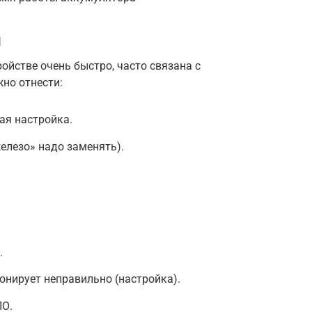
и
ройстве очень быстро, часто связана с
но отнести:
ая настройка.
елезо» надо заменять).
.
нирует неправильно (настройка).
ПО.