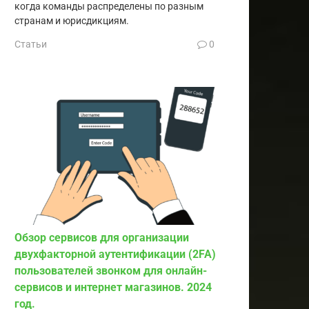
когда команды распределены по разным
странам и юрисдикциям.
Статьи
0
Обзор сервисов для организации
двухфакторной аутентификации (2FA)
пользователей звонком для онлайн-
сервисов и интернет магазинов. 2024
год.