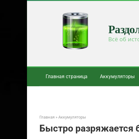
Перейти
к
контенту
Раздо
Всё об ист
Главная страница
Аккумуляторы
Главная
»
Аккумуляторы
Быстро разряжается б