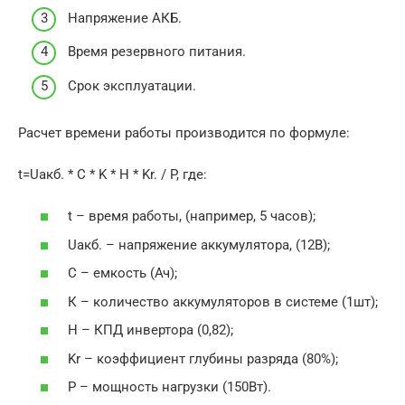
Напряжение АКБ.
Время резервного питания.
Срок эксплуатации.
Расчет времени работы производится по формуле:
t=Uакб. * C * K * H * Kr. / P, где:
t – время работы, (например, 5 часов);
Uакб. – напряжение аккумулятора, (12В);
С – емкость (Ач);
К – количество аккумуляторов в системе (1шт);
Н – КПД инвертора (0,82);
Kr – коэффициент глубины разряда (80%);
P – мощность нагрузки (150Вт).