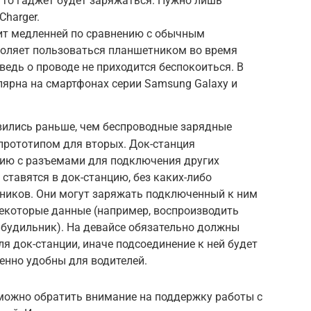
, то гаджет будет заряжаться. Нужно лишь
Charger.
ит медленней по сравнению с обычным
воляет пользоваться планшетником во время
ведь о проводе не приходится беспокоиться. В
лярна на смартфонах серии Samsung Galaxy и
вились раньше, чем беспроводные зарядные
 прототипом для вторых. Док-станция
цию с разъемами для подключения других
ставятся в док-станцию, без каких-либо
дников. Они могут заряжать подключенный к ним
некоторые данные (например, воспроизводить
 будильник). На девайсе обязательно должны
я док-станции, иначе подсоединение к ней будет
енно удобны для водителей.
 можно обратить внимание на поддержку работы с