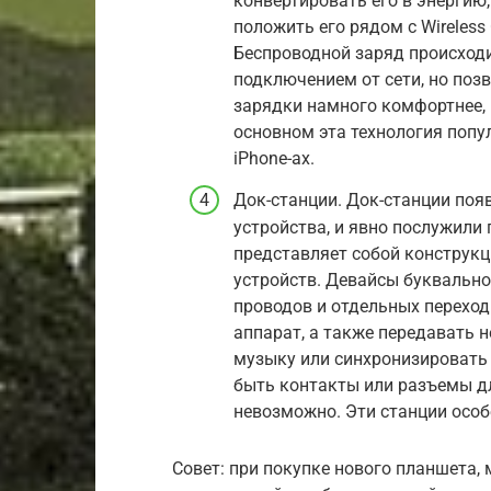
конвертировать его в энергию
положить его рядом с Wireless 
Беспроводной заряд происход
подключением от сети, но поз
зарядки намного комфортнее, 
основном эта технология попу
iPhone-ах.
Док-станции. Док-станции поя
устройства, и явно послужили
представляет собой конструк
устройств. Девайсы буквально 
проводов и отдельных перехо
аппарат, а также передавать 
музыку или синхронизировать
быть контакты или разъемы дл
невозможно. Эти станции особ
Совет: при покупке нового планшета,