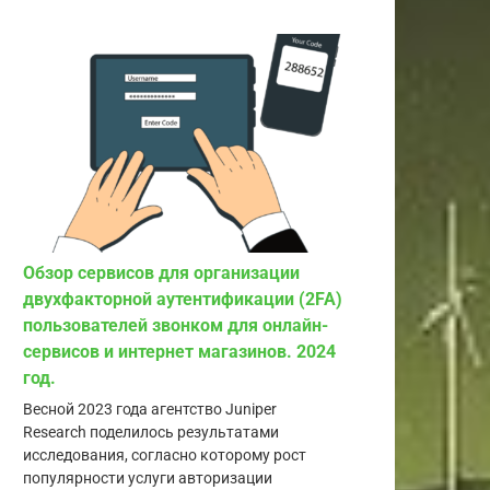
Обзор сервисов для организации
двухфакторной аутентификации (2FA)
пользователей звонком для онлайн-
сервисов и интернет магазинов. 2024
год.
Весной 2023 года агентство Juniper
Research поделилось результатами
исследования, согласно которому рост
популярности услуги авторизации