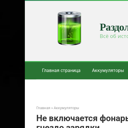
Перейти
к
контенту
Раздо
Всё об ист
Главная страница
Аккумуляторы
Главная
»
Аккумуляторы
Не включается фонарь
гнездо зарядки