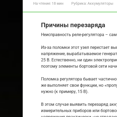
На чтение:
18 мин
Рубрика:
Аккумуляторы
Причины перезаряда
Неисправность реле-регулятора – сам
Из-за поломки этот узел перестает вы
напряжение, вырабатываемое генерато
25 В. Естественно, ни один электропри
поэтому элементы бортовой сети нач
Поломка регулятора бывает частичной
же выполняет свои функции, но «проп
нужно (к примеру, 15 В).
В этом случае выявить перезаряд ак
измерительных приборов или бортово
напряжения практически «не страдают