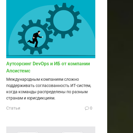
Аутсорсинг DevOps и ИБ от компании
Апсистемс
Международным компаниям сложно
поддерживать согласованность ИТ-систем,
когда команды распределены по разным
странам и юрисдикциям.
Статьи
0