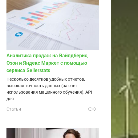
Аналитика продаж на Вайлдберис,
Озон и Яндекс Маркет с помощью
сервиса Sellerstats
Несколько десятков удобных отчетов,
высокая точность данных (за счет
использования машинного обучения), API
для
Статьи
0