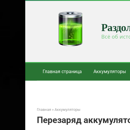
Перейти
к
контенту
Раздо
Всё об ист
Главная страница
Аккумуляторы
Главная
»
Аккумуляторы
Перезаряд аккумулят