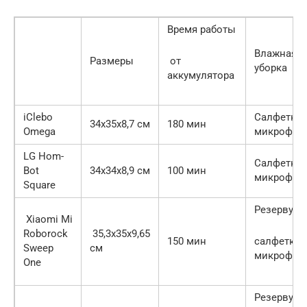
Время работы
Влажная
Размеры
от
уборка
аккумулятора
iClebo
Салфетка 
34х35х8,7 см
180 мин
Omega
микрофиб
LG Hom-
Салфетка 
Bot
34х34х8,9 см
100 мин
микрофиб
Square
Резервуар,
Xiaomi Mi
Roborock
35,3х35х9,65
150 мин
салфетка 
Sweep
см
микрофиб
One
Резервуар,