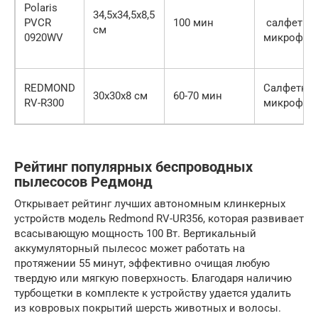
Polaris
34,5х34,5х8,5
PVCR
100 мин
салфетка 
см
0920WV
микрофи
REDMOND
Салфетка 
30х30х8 см
60-70 мин
RV-R300
микрофиб
Рейтинг популярных беспроводных
пылесосов Редмонд
Открывает рейтинг лучших автономным клинкерных
устройств модель Redmond RV-UR356, которая развивает
всасывающую мощность 100 Вт. Вертикальный
аккумуляторный пылесос может работать на
протяжении 55 минут, эффективно очищая любую
твердую или мягкую поверхность. Благодаря наличию
турбощетки в комплекте к устройству удается удалить
из ковровых покрытий шерсть животных и волосы.