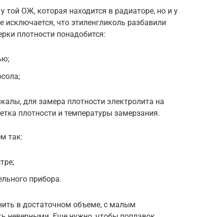
 той ОЖ, которая находится в радиаторе, но и у
не исключается, что этиленгликоль разбавили
ерки плотности понадобится:
ью;
осола;
калы, для замера плотности электролита на
етка плотности и температуры замерзания.
м так:
тре;
ельного прибора.
ить в достаточном объеме, с малым
ь неверными. Еще нужно, чтобы поплавок