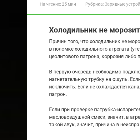
На чтение:
25 мин
Рубрика:
Зарядные устро
Холодильник не морозит
Причин того, что холодильник не моро
в поломке холодильного агрегата (уте
цеолитового патрона, коррозия либо 
В первую очередь необходимо подклю
нагнетательную трубку на ощупь. Если
исключить. Если не охлаждается кана
патрон.
Если при проверке патрубка-испарите
масловоздушной смеси, значит, в агре
такой звук, значит, причина в неиспр