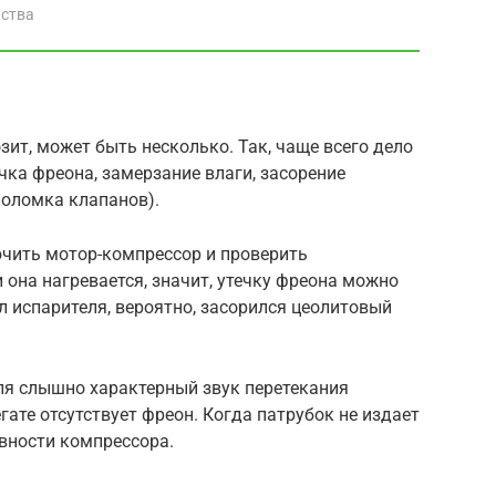
йства
зит, может быть несколько. Так, чаще всего дело
чка фреона, замерзание влаги, засорение
поломка клапанов).
чить мотор-компрессор и проверить
 она нагревается, значит, утечку фреона можно
л испарителя, вероятно, засорился цеолитовый
ля слышно характерный звук перетекания
гате отсутствует фреон. Когда патрубок не издает
авности компрессора.