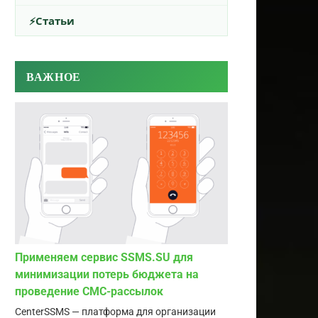
Статьи
ВАЖНОЕ
Применяем сервис SSMS.SU для
минимизации потерь бюджета на
проведение СМС-рассылок
CenterSSMS — платформа для организации