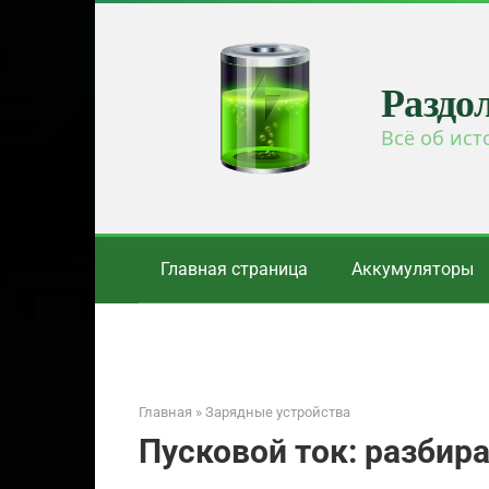
Перейти
к
контенту
Раздо
Всё об ист
Главная страница
Аккумуляторы
Главная
»
Зарядные устройства
Пусковой ток: разбира