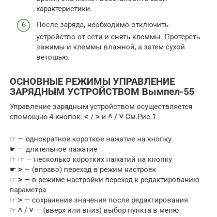
характеристики.
После заряда, необходимо отключить
устройство от сети и снять клеммы. Протереть
зажимы и клеммы влажной, а затем сухой
ветошью.
ОСНОВНЫЕ РЕЖИМЫ УПРАВЛЕНИЕ
ЗАРЯДНЫМ УСТРОЙСТВОМ Вымпел-55
Управление зарядным устройством осуществляется
спомощью 4 кнопок:
˂
/
˃
и
˄
/
˅
См.Рис.1.
☞ — однократное короткое нажатие на кнопку
☛ — длительное нажатие
☞ ☞ — несколько коротких нажатий на кнопку
☛
˃
— (вправо) переход в режим настроек
☞
˃
— в режиме настройки переход к редактированию
параметра
☞
˃
— сохранение значения после редактирования
☞
˄
/
˅
— (вверх или вниз) выбор пункта в меню