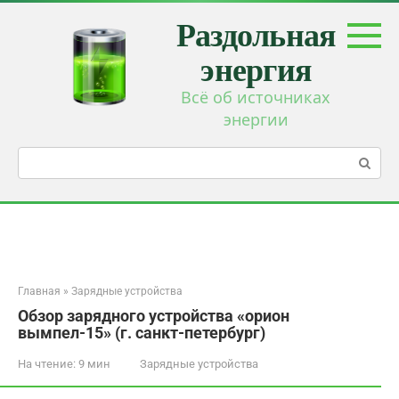
Перейти
Раздольная
к
контенту
энергия
Всё об источниках
энергии
Поиск:
Главная
»
Зарядные устройства
Обзор зарядного устройства «орион
вымпел-15» (г. санкт-петербург)
На чтение:
9 мин
Зарядные устройства