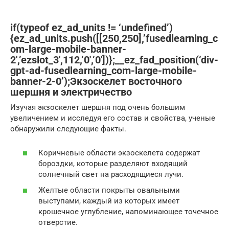
if(typeof ez_ad_units != ‘undefined’)
{ez_ad_units.push([[250,250],’fusedlearning_c
om-large-mobile-banner-
2′,’ezslot_3′,112,’0′,’0′])};__ez_fad_position(‘div-
gpt-ad-fusedlearning_com-large-mobile-
banner-2-0’);Экзоскелет восточного
шершня и электричество
Изучая экзоскелет шершня под очень большим
увеличением и исследуя его состав и свойства, ученые
обнаружили следующие факты.
Коричневые области экзоскелета содержат
бороздки, которые разделяют входящий
солнечный свет на расходящиеся лучи.
Желтые области покрыты овальными
выступами, каждый из которых имеет
крошечное углубление, напоминающее точечное
отверстие.