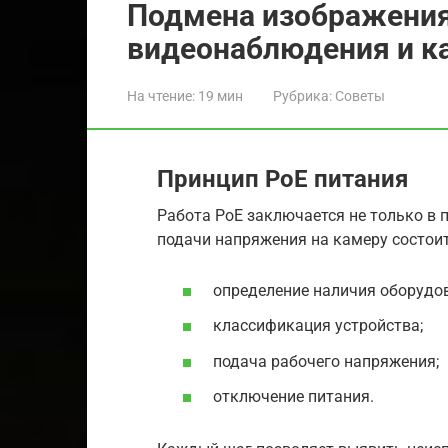
Подмена изображения
видеонаблюдения и ка
На чтение:
19 мин
Рубрика:
Советы
Принцип РoE питания
Работа РоЕ заключается не только в 
подачи напряжения на камеру состоит
определение наличия оборудо
классификация устройства;
подача рабочего напряжения;
отключение питания.