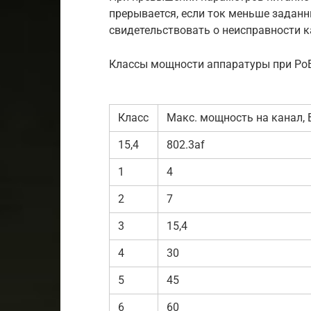
прерывается, если ток меньше задан
свидетельствовать о неисправности 
Классы мощности аппаратуры при Ро
Класс
Макс. мощность на канал, 
15,4
802.3af
1
4
2
7
3
15,4
4
30
5
45
6
60