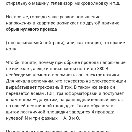
стиральную машину, телевизор, микроволновку и т.д.
Но, все же, гораздо чаще резкое повышение
напряжения в квартире возникает по другой причине:
обрыв нулевого провода
(так называемой нейтрали), или, как говорят, отгорание
ноля.
Что бы понять, почему при обрыве провода напряжение
не исчезает, а еще и повышается почти до 380 В
необходимо немного вспомнить азы электротехники.
Для начала вспомним, что генератор на электростанции
вырабатывает трехфазный ток. В таком же виде он
передается всеми ЛЭП, трансформаторами и поступает
к нам в дом — допустим, на распределительный щиток
на нашей лестничной площадке. Таким образом, в
щиток лестничной площадки заводятся 4 провода:
нулевой N и три фазных — A, B и C.
По квартирам ток разводится по двум проводам: