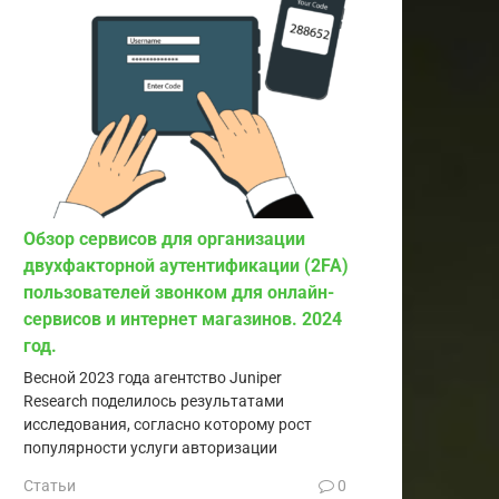
Обзор сервисов для организации
двухфакторной аутентификации (2FA)
пользователей звонком для онлайн-
сервисов и интернет магазинов. 2024
год.
Весной 2023 года агентство Juniper
Research поделилось результатами
исследования, согласно которому рост
популярности услуги авторизации
Статьи
0