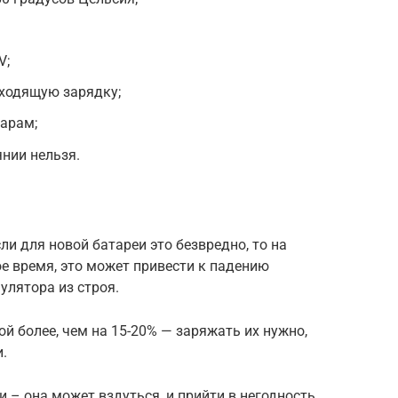
V;
ходящую зарядку;
дарам;
нии нельзя.
ли для новой батареи это безвредно, то на
ое время, это может привести к падению
улятора из строя.
й более, чем на 15-20% — заряжать их нужно,
.
и – она может вздуться, и прийти в негодность.