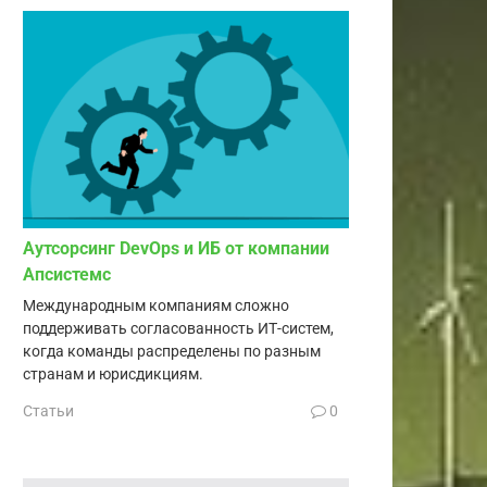
Аутсорсинг DevOps и ИБ от компании
Апсистемс
Международным компаниям сложно
поддерживать согласованность ИТ-систем,
когда команды распределены по разным
странам и юрисдикциям.
Статьи
0