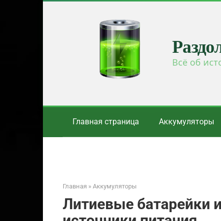
Перейти
к
контенту
Раздо
Всё об ист
Главная страница
Аккумуляторы
Главная
»
Аккумуляторы
Литиевые батарейки 
источники питания