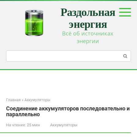
Перейти
Раздольная
к
контенту
энергия
Всё об источниках
энергии
Поиск:
Главная
»
Аккумуляторы
Соединение аккумуляторов последовательно и
параллельно
На чтение:
25 мин
Аккумуляторы