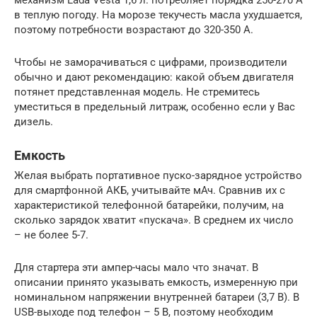
механизм Lada Vesta 1,6 л. потребляет порядка 250-270 А
в теплую погоду. На морозе текучесть масла ухудшается,
поэтому потребности возрастают до 320-350 А.
Чтобы не заморачиваться с цифрами, производители
обычно и дают рекомендацию: какой объем двигателя
потянет представленная модель. Не стремитесь
уместиться в предельный литраж, особенно если у Вас
дизель.
Емкость
Желая выбрать портативное пуско-зарядное устройство
для смартфонной АКБ, учитывайте мАч. Сравнив их с
характеристикой телефонной батарейки, получим, на
сколько зарядок хватит «пускача». В среднем их число
– не более 5-7.
Для стартера эти ампер-часы мало что значат. В
описании принято указывать емкость, измеренную при
номинальном напряжении внутренней батареи (3,7 В). В
USB-выходе под телефон – 5 В, поэтому необходим