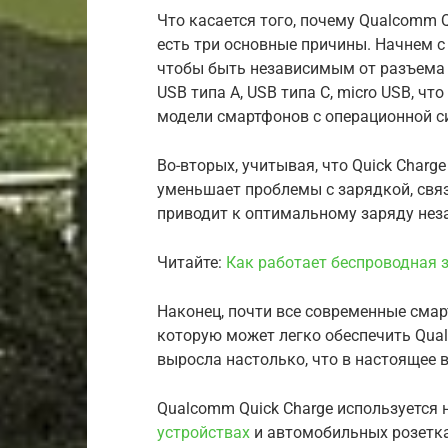
Что касается того, почему Qualcomm Q
есть три основные причины. Начнем с 
чтобы быть независимым от разъема 
USB типа A, USB типа C, micro USB, чт
модели смартфонов с операционной си
Во-вторых, учитывая, что Quick Charg
уменьшает проблемы с зарядкой, связ
приводит к оптимальному заряду неза
Читайте:
Как работает беспроводная 
Наконец, почти все современные сма
которую может легко обеспечить Qual
выросла настолько, что в настоящее 
Qualcomm Quick Charge используется 
устройствах
и автомобильных розетка