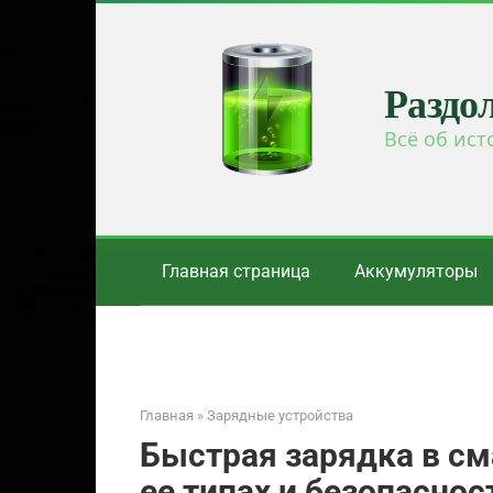
Перейти
к
контенту
Раздо
Всё об ист
Главная страница
Аккумуляторы
Главная
»
Зарядные устройства
Быстрая зарядка в см
ее типах и безопаснос