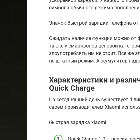
ускоренной зарядки. У каждого произв
символа обычного режима пополнения
Значок быcтрой зарядки телефона от 
Ожидать наличие функции можно от ф
также у смартфонов ценовой категории
злоупотреблять им не стоит. Все же э
не штатный режим. Аккумулятор надо
Характеристики и разли
Quick Charge
На сегодняшний день существует 4 ли
своём производителем Xiaomi использ
быстрая зарядка xiaomi
Quick Charge 1.0 – версия, пр