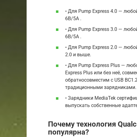
• Для Pump Express 4.0 — люб
6В/5А .
• Для Pump Express 3.0 — люб
6В/5А .
• Для Pump Express 2.0 — люб
2.0 и выше.
• Для Pump Express Plus — лю
Express Plus или без неё, сов
обратносовместим с USB BC1.2,
традиционными зарядниками.
• Зарядники MediaTek сертиф
выпускать собственные адапте
Почему технология Qualc
популярна?