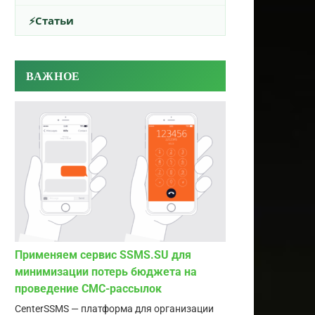
Статьи
ВАЖНОЕ
Применяем сервис SSMS.SU для
минимизации потерь бюджета на
проведение СМС-рассылок
CenterSSMS — платформа для организации