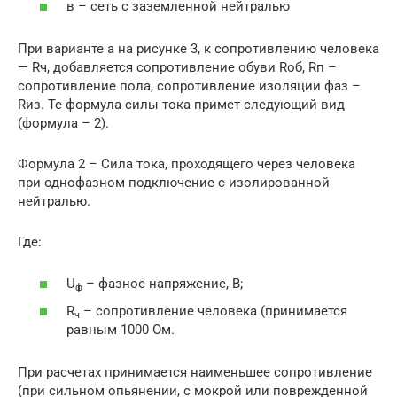
в – сеть с заземленной нейтралью
При варианте a на рисунке 3, к сопротивлению человека
— Rч, добавляется сопротивление обуви Rоб, Rп –
сопротивление пола, сопротивление изоляции фаз –
Rиз. Те формула силы тока примет следующий вид
(формула – 2).
Формула 2 – Сила тока, проходящего через человека
при однофазном подключение с изолированной
нейтралью.
Где:
U
– фазное напряжение, В;
ф
R
– сопротивление человека (принимается
ч
равным 1000 Ом.
При расчетах принимается наименьшее сопротивление
(при сильном опьянении, с мокрой или поврежденной