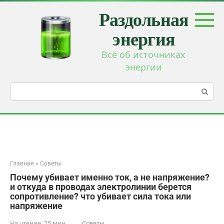
Перейти
Раздольная
к
контенту
энергия
Всё об источниках
энергии
Поиск:
Главная
»
Советы
Почему убивает именно ток, а не напряжение?
и откуда в проводах электролинии берется
сопротивление? что убивает сила тока или
напряжение
На чтение:
25 мин
Советы