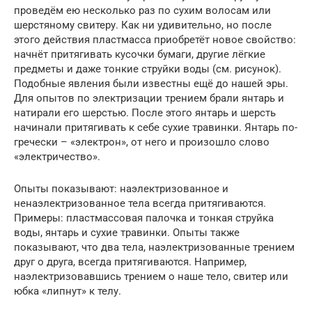
проведём ею несколько раз по сухим волосам или
шерстяному свитеру. Как ни удивительно, но после
этого действия пластмасса приобретёт новое свойство:
начнёт притягивать кусочки бумаги, другие лёгкие
предметы и даже тонкие струйки воды (см. рисунок).
Подобные явления были известны ещё до нашей эры.
Для опытов по электризации трением брали янтарь и
натирали его шерстью. После этого янтарь и шерсть
начинали притягивать к себе сухие травинки. Янтарь по-
гречески – «электрон», от него и произошло слово
«электричество».
Опыты показывают: наэлектризованное и
ненаэлектризованное тела всегда притягиваются.
Примеры: пластмассовая палочка и тонкая струйка
воды, янтарь и сухие травинки. Опыты также
показывают, что два тела, наэлектризованные трением
друг о друга, всегда притягиваются. Например,
наэлектризовавшись трением о наше тело, свитер или
юбка «липнут» к телу.