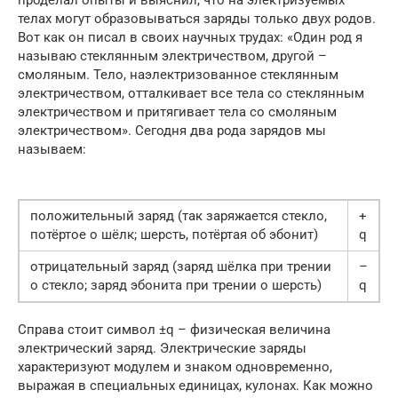
проделал опыты и выяснил, что на электризуемых
телах могут образовываться заряды только двух родов.
Вот как он писал в своих научных трудах: «Один род я
называю стеклянным электричеством, другой –
смоляным. Тело, наэлектризованное стеклянным
электричеством, отталкивает все тела со стеклянным
электричеством и притягивает тела со смоляным
электричеством». Сегодня два рода зарядов мы
называем:
положительный заряд (так заряжается стекло,
+
потёртое о шёлк; шерсть, потёртая об эбонит)
q
отрицательный заряд (заряд шёлка при трении
–
о стекло; заряд эбонита при трении о шерсть)
q
Справа стоит символ ±q – физическая величина
электрический заряд. Электрические заряды
характеризуют модулем и знаком одновременно,
выражая в специальных единицах, кулонах. Как можно