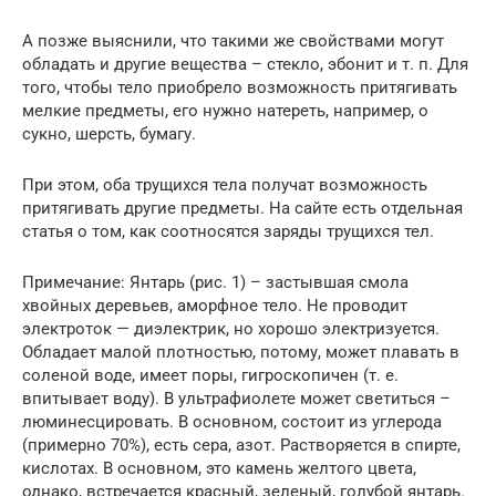
А позже выяснили, что такими же свойствами могут
обладать и другие вещества – стекло, эбонит и т. п. Для
того, чтобы тело приобрело возможность притягивать
мелкие предметы, его нужно натереть, например, о
сукно, шерсть, бумагу.
При этом, оба трущихся тела получат возможность
притягивать другие предметы. На сайте есть отдельная
статья о том, как соотносятся заряды трущихся тел.
Примечание: Янтарь (рис. 1) – застывшая смола
хвойных деревьев, аморфное тело. Не проводит
электроток — диэлектрик, но хорошо электризуется.
Обладает малой плотностью, потому, может плавать в
соленой воде, имеет поры, гигроскопичен (т. е.
впитывает воду). В ультрафиолете может светиться –
люминесцировать. В основном, состоит из углерода
(примерно 70%), есть сера, азот. Растворяется в спирте,
кислотах. В основном, это камень желтого цвета,
однако, встречается красный, зеленый, голубой янтарь.