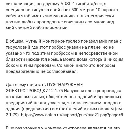
сигнализация, по другому ADSL 4 гигабита/сек, я
специально тянул за свой счет 500 метров 10 парного
кабеля чтоб иметь чистую линию. г. я категорически
против любых проводов не связанных со мною над
мой частной собственностью.
В общем, мутный монтер-контролер показал мне план с
тех условий где этот проброс указан на плане, но не
указано что под этим пробросом в непосредственной
близости находится крыша моего дома который никоим
боком к этим проводам. Со мной никто это вопросы
предварительно не согласовывал.
Дал я ему почитать ПУЭ “НАРУЖНЫЕ
ЭЛЕКТРОПРОВОДКИ” 2.1.75 Наружная электропроводка
по крышам жилых, общественных зданий и зрелищных
предприятий не допускается, за исключением вводов в
здания (предприятия) и ответвлений к этим вводам (см.
2.1.79). https://www.colan.ru/support/pue/pue21.php?page=8
Еще раз уточнил у монтера-контролера является ли это