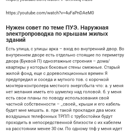
https://youtube.com/watch?v=4uFaPnDAeM0
Нужен совет по теме ПУЭ. Наружная
электропроводка по крышам жилых
зданий
Есть улица, с улицы арка – вход во внутренний двор. Во
внутреннем дворе есть отдельно стоящие по периметру
двора (Буквой П) одноэтажные строения – дома/
квартиры у которых боковые стены смежные. Старый
жилой фонд, еще с дореволюционных времен Я
предупредил и соседа и мутного тов. с корочкой
монтера-контролера местного энергсбыта что: a. у меня
нет желания иметь его шумелку над головой. б. у меня
есть свои планы по поводу использования свой
частной собственности – _своей_ крыши и его кабель
будет мне мешать. в. при такой прокладке два моих
воздушных телефонных ТРПП с трубостойки будут
проходить в непосредственной близости с их кабелем
на расстоянии менее 30 см. По одному тлф у меня идет