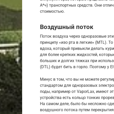
А*ч) транспортных средств. Они отли
стоимостью.
Воздушный поток
Поток воздуха через одноразовые эти
принципу «изо рта в легкие» (MTL). Т
вдоха, который привыкли делать кур
для более крепких жидкостей, которые
больших и долгих тяжках при использ
(DTL) будет бить в горло. Поэтому у 
Минус в том, что вы не можете регули
стандартом для одноразовых электро
поды, например от VaporLax, имеют э
устройства есть кольцо тонких прорез
На самом деле, было бы несложно сд
воздушного потока путем перекрытия