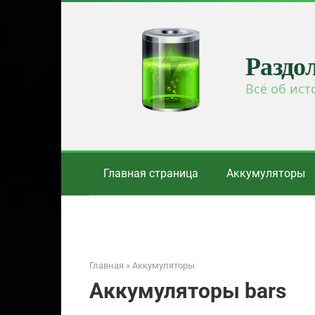
Перейти
к
контенту
Раздо
Всё об ист
Главная страница
Аккумуляторы
Главная
»
Аккумуляторы
Аккумуляторы bars