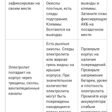
зафиксирован на
Окислы
выводы и
своем месте
плотные, есть
клеммы.
следы
Затяните планку,
подгорания.
фиксирующую
Клеммы
АКБ на
болтаются на
посадочном
выводах.
месте.
Есть рыхлые
окислы. Следы
Проверьте
электролита
корпус на
или жирная
наличие
грязь видны на
повреждений.
Электролит
крышке
Проверьте
попадает на
корпуса. При
напряжение
корпус через
значительном
батареи, уровень
трещины, сколы,
количестве
и плотность
вентиляционные
электролита
электролита.
каналы
могут быть
Промойте корпус
повреждены
аккумулятора
находящиеся
слабым