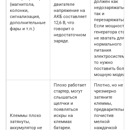
должен как
(магнитола,
двигателе
недозаряжаться,
колонки,
напряжение на
так и
сигнализация,
АКБ составляет
перезаряжаться.
дополнительные
12,6 В, что
Если мощности
фары и т.п.)
говорит о
генератора стало
недостаточном
не хватать для
заряде.
нормального
питания
электросистемы,
то нужно
поставить более
мощную модель.
Плохо работает
Плотно, но не
стартер, могут
чрезмерно
слышаться
затяните
щелчки и
клеммы,
появляться
предварительно
Клеммы плохо
искры на
почистив
затянуты,
клеммах
мелкой
аккумулятор не
батареи.
наждачкой