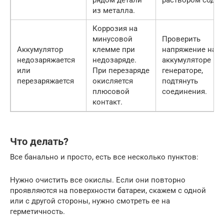
рядом детали
раствором соды.
из металла.
Коррозия на
минусовой
Проверить
Аккумулятор
клемме при
напряжение на
недозаряжается
недозаряде.
аккумуляторе и
или
При перезаряде
генераторе,
перезаряжается
окисляется
подтянуть
плюсовой
соединения.
контакт.
Что делать?
Все банально и просто, есть все несколько пунктов:
Нужно очистить все окислы. Если они повторно
проявляются на поверхности батареи, скажем с одной
или с другой стороны, нужно смотреть ее на
герметичность.