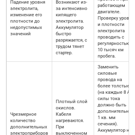
Падение уровня
Возникают из-
работающем
электролита,
за интенсивно
двигателе.
изменение его
кипящего
Проверку уровня
плотности до
электролита.
и плотности
недопустимых
Аккумулятор
электролита
значений
быстро
проводить с
разряжается, с
регулярностью
трудом тянет
10 тысяч км
стартер.
пробега.
Заменить
силовые
провода на
более толстые
(на каждые 8 А
силы тока
Плотный слой
должно быть
окислов.
дополнительный
Чрезмерное
Кабеля
1 кв. мм
количество
нагреваются.
сечения).
дополнительных
При
Аккумулятор не
электроприборов
выключенном