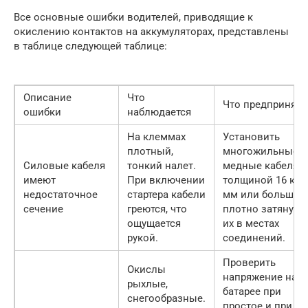
Все основные ошибки водителей, приводящие к
окислению контактов на аккумуляторах, представлены
в таблице следующей таблице:
Описание
Что
Что предпринять
ошибки
наблюдается
На клеммах
Установить
плотный,
многожильные
Силовые кабеля
тонкий налет.
медные кабеля
имеют
При включении
толщиной 16 кв.
недостаточное
стартера кабели
мм или больше,
сечение
греются, что
плотно затянуть
ощущается
их в местах
рукой.
соединений.
Проверить
Окислы
напряжение на
рыхлые,
батарее при
снегообразные.
простое и при