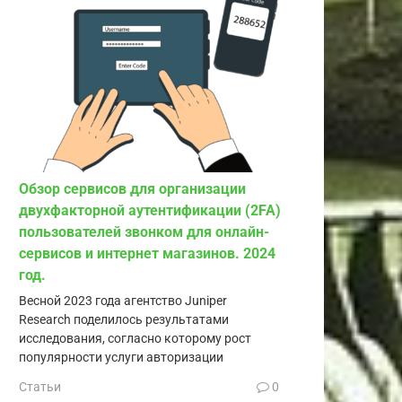
Обзор сервисов для организации
двухфакторной аутентификации (2FA)
пользователей звонком для онлайн-
сервисов и интернет магазинов. 2024
год.
Весной 2023 года агентство Juniper
Research поделилось результатами
исследования, согласно которому рост
популярности услуги авторизации
Статьи
0