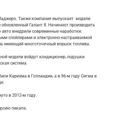
 Паджеро. Также компания выпускает модели
же обновленный Галант 8. Начинают производить
ю авто внедрили современные наработки:
ыми спойлерами и электронно-настраиваемой
ль имеющий многоточечный впрыск топлива.
нной модели войдут кондиционер, подушки
ская система.
иси Каризма в Голландии, а в 96-м году Сигма в
де.
уто в 2012-м году.
ерсию пикапа.