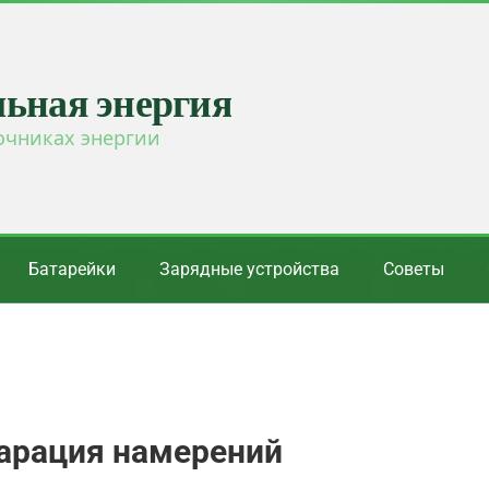
льная энергия
очниках энергии
Батарейки
Зарядные устройства
Советы
кларация намерений