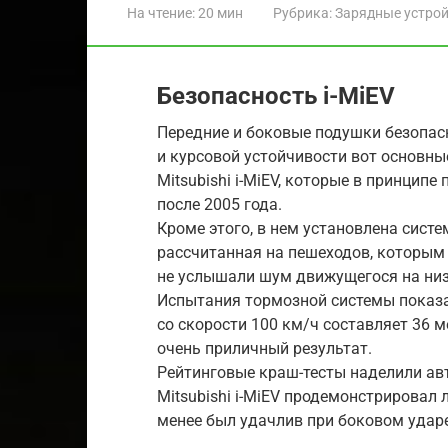
На чтение:
20 мин
Рубрика:
Зарядные устро
Безопасность i-MiEV
Передние и боковые подушки безопас
и курсовой устойчивости вот основн
Mitsubishi i-MiEV, которые в принцип
после 2005 года.
Кроме этого, в нем установлена сист
рассчитанная на пешеходов, которым 
не услышали шум движущегося на низ
Испытания тормозной системы показал
со скорости 100 км/ч составляет 36 
очень приличный результат.
Рейтинговые краш-тесты наделили ав
Mitsubishi i-MiEV продемонстрировал
менее был удачлив при боковом ударе