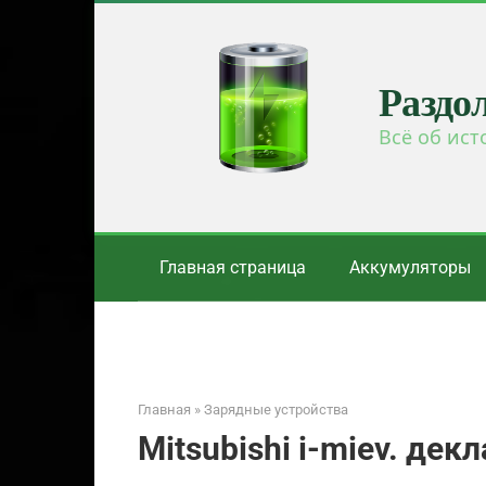
Перейти
к
контенту
Раздо
Всё об ист
Главная страница
Аккумуляторы
Главная
»
Зарядные устройства
Mitsubishi i-miev. де