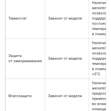
Наличие
желательн
позволяет
Термостат
Зависит от модели
поддержи
постоянн
температу
в помещен
Наличие
желательн
позволяет
Защита
Зависит от модели
поддержи
от замораживания
температу
в помеще
+5°С.
Наличие
желательн
предполаг
Влагозащита
Зависит от модели
применен
во влажн
помещени