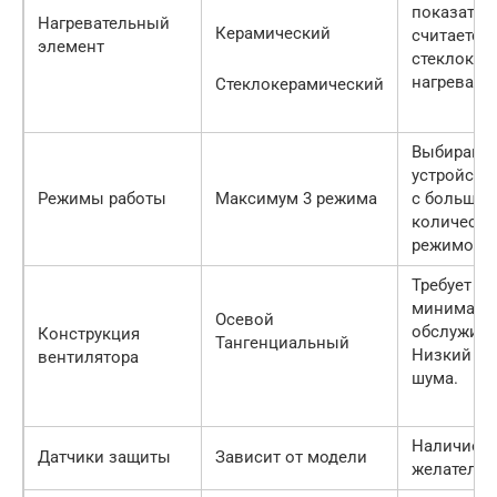
показател
Нагревательный
Керамический
считается
элемент
стеклокер
нагревател
Стеклокерамический
Выбирайте
устройств
Режимы работы
Максимум 3 режима
с больши
количест
режимов.
Требует
минималь
Осевой
обслужива
Конструкция
Тангенциальный
Низкий ур
вентилятора
шума.
Наличие
Датчики защиты
Зависит от модели
желательн