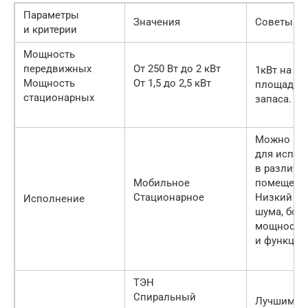
Параметры
Значения
Советы по
и критерии
Мощность
передвижных
От 250 Вт до 2 кВт
1кВт на 10
Мощность
От 1,5 до 2,5 кВт
площади 
стационарных
запаса.
Можно пе
для испол
в различн
Мобильное
помещения
Стационарное
Низкий ур
Исполнение
шума, бол
мощность
и функцио
ТЭН
Спиральный
Лучшим п