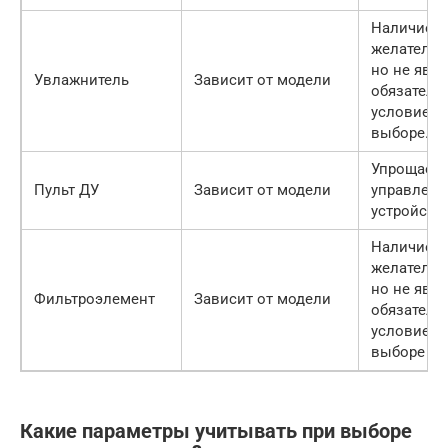
Наличие
желательн
но не явля
Увлажнитель
Зависит от модели
обязател
условием 
выборе.
Упрощает
Пульт ДУ
Зависит от модели
управлени
устройств
Наличие
желательн
но не явля
Фильтроэлемент
Зависит от модели
обязател
условием 
выборе
Какие параметры учитывать при выборе