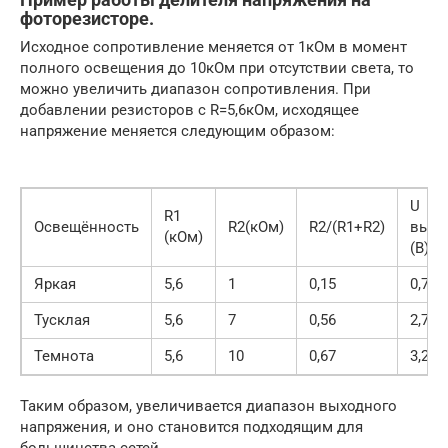
фоторезисторе.
Исходное сопротивление меняется от 1кОм в момент
полного освещения до 10кОм при отсутствии света, то
можно увеличить диапазон сопротивления. При
добавлении резисторов с R=5,6кОм, исходящее
напряжение меняется следующим образом:
U
R1
Освещённость
R2(кОм)
R2/(R1+R2)
выхо
(кОм)
(В)
Яркая
5,6
1
0,15
0,76
Тусклая
5,6
7
0,56
2,78
Темнота
5,6
10
0,67
3,21
Таким образом, увеличивается диапазон выходного
напряжения, и оно становится подходящим для