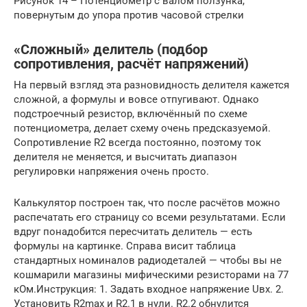
Рисунок 14 – Потенциометр с валом ползунка,
повернутым до упора против часовой стрелки
«Сложный» делитель (подбор
сопротивления, расчёт напряжений)
На первый взгляд эта разновидность делителя кажется
сложной, а формулы и вовсе отпугивают. Однако
подстроечный резистор, включённый по схеме
потенциометра, делает схему очень предсказуемой.
Сопротивление R2 всегда постоянно, поэтому ток
делителя не меняется, и высчитать диапазон
регулировки напряжения очень просто.
Калькулятор построен так, что после расчётов можно
распечатать его страницу со всеми результатами. Если
вдруг понадобится пересчитать делитель — есть
формулы на картинке. Справа висит таблица
стандартных номиналов радиодеталей — чтобы вы не
кошмарили магазины мифическими резисторами на 77
кОм.Инструкция: 1. Задать входное напряжение Uвх. 2.
Установить R2max и R2.1 в нули. R2.2 обнулится