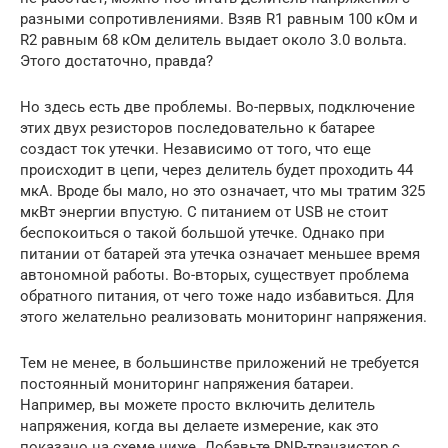
разными сопротивлениями. Взяв R1 равным 100 кОм и
R2 равным 68 кОм делитель выдает около 3.0 вольта.
Этого достаточно, правда?
Но здесь есть две проблемы. Во-первых, подключение
этих двух резисторов последовательно к батарее
создаст ток утечки. Независимо от того, что еще
происходит в цепи, через делитель будет проходить 44
мкА. Вроде бы мало, но это означает, что мы тратим 325
мкВт энергии впустую. С питанием от USB не стоит
беспокоиться о такой большой утечке. Однако при
питании от батарей эта утечка означает меньшее время
автономной работы. Во-вторых, существует проблема
обратного питания, от чего тоже надо избавиться. Для
этого желательно реализовать мониторинг напряжения.
Тем не менее, в большинстве приложений не требуется
постоянный мониторинг напряжения батареи.
Например, вы можете просто включить делитель
напряжения, когда вы делаете измерение, как это
показано на схеме ниже. Добавьте PNP-транзистор с