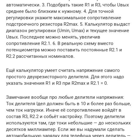
автоматически. 3. Подобрать такие R1 и R3, чтобы Uвых
среднее было близким к нужному. 4. Для точной
регулировки укажите максимальное сопротивление
подстроечного резистора R2max. 5. Калькулятор выдаст
диапазон регулировки (Umin, Umax) и текущее значение
Uвых. Последнее можно менять, увеличив
сопротивление R2.1. 6. В реальную схему вместо
потенциометра можно поставить постоянные R2.1 и
R2.2 рассчитанных номиналов.
Ещё калькулятор умеет считать напряжение самого
простого двухрезисторного делителя. Для этого надо
указать значения R1 и R3 при R2max и R2.1 = 0.
Замечание вообще про любые делители напряжения:
Ток делителя Iдел должен быть в 10 и более раз больше,
чем ток нагрузки. Иначе её сопротивление войдёт в
состав R3, R2.2 и собьёт настройку. Поэтому делители
используются там, где токи небольшие — до нескольких
десятков миллиампер. Если же вы надумали сделать
автомобильную зарядку для телефона через делитель —