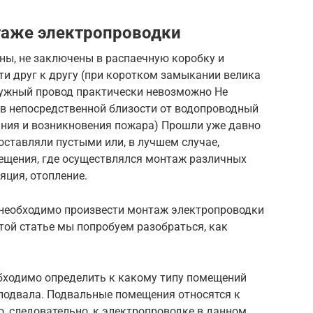
таже электропроводки
ны, не заключены в распаечную коробку и
ти друг к другу (при коротком замыкании велика
нужный провод практически невозможно Не
 в непосредственной близости от водопроводный
ания и возникновения пожара) Прошли уже давно
оставляли пустыми или, в лучшем случае,
мещения, где осуществлялся монтаж различных
яция, отопление.
а необходимо произвести монтаж электропроводки
 этой статье мы попробуем разобраться, как
обходимо определить к какому типу помещений
 подвала. Подвальные помещения относятся к
 следовательно, к электропроводке в данном