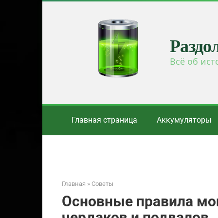
Перейти
к
контенту
Раздо
Всё об ист
Главная страница
Аккумуляторы
Главная
»
Советы
Основные правила мо
чердаков и подвалов