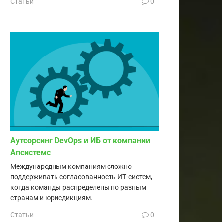
Статьи
0
Аутсорсинг DevOps и ИБ от компании
Апсистемс
Международным компаниям сложно
поддерживать согласованность ИТ-систем,
когда команды распределены по разным
странам и юрисдикциям.
Статьи
0