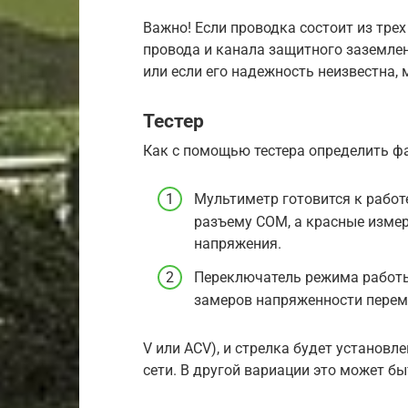
Важно! Если проводка состоит из тре
провода и канала защитного заземления
или если его надежность неизвестна,
Тестер
Как с помощью тестера определить фа
Мультиметр готовится к рабо
разъему COM, а красные изме
напряжения.
Переключатель режима работы
замеров напряженности переме
V или ACV), и стрелка будет установле
сети. В другой вариации это может быт