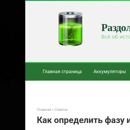
Перейти
к
контенту
Раздо
Всё об ист
Главная страница
Аккумуляторы
Главная
»
Советы
Как определить фазу и