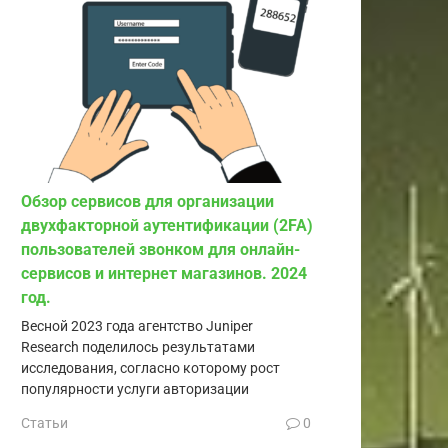
Обзор сервисов для организации
двухфакторной аутентификации (2FA)
пользователей звонком для онлайн-
сервисов и интернет магазинов. 2024
год.
Весной 2023 года агентство Juniper
Research поделилось результатами
исследования, согласно которому рост
популярности услуги авторизации
Статьи
0